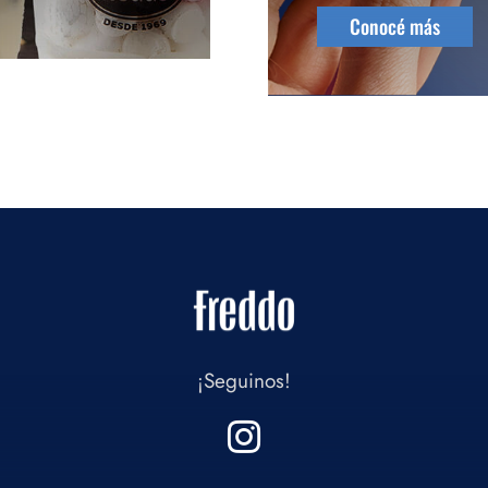
Conocé más
¡Seguinos!