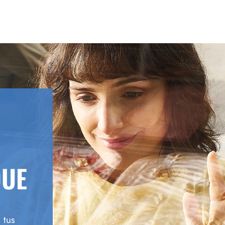
QUE
 tus