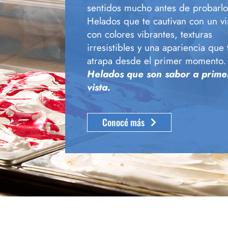
sentidos mucho antes de probarlo
Helados que te cautivan con un vi
con colores vibrantes, texturas
irresistibles y una apariencia que 
atrapa desde el primer momento.
Helados que son sabor a prime
vista.
Conocé más