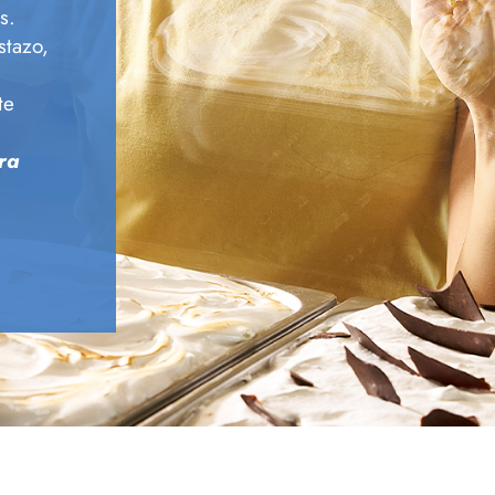
s.
stazo,
te
ra