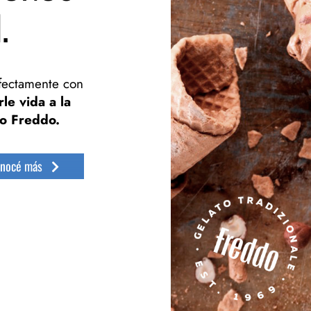
.
fectamente con
le vida a la
to Freddo.
nocé más